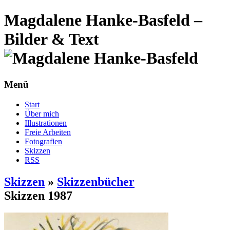
Magdalene Hanke-Basfeld –
Bilder & Text
Menü
Start
Über mich
Illustrationen
Freie Arbeiten
Fotografien
Skizzen
RSS
Skizzen
»
Skizzenbücher
Skizzen 1987