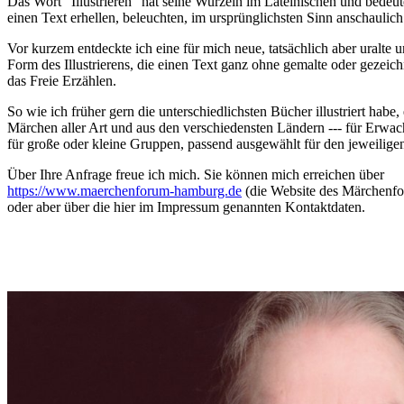
Das Wort "Illustrieren" hat seine Wurzeln im Lateinischen und bedeut
einen Text erhellen, beleuchten, im ursprünglichsten Sinn anschauli
Vor kurzem entdeckte ich eine für mich neue, tatsächlich aber uralte
Form des Illustrierens, die einen Text ganz ohne gemalte oder gezeich
das Freie Erzählen.
So wie ich früher gern die unterschiedlichsten Bücher illustriert habe,
Märchen aller Art und aus den verschiedensten Ländern --- für Erwac
für große oder kleine Gruppen, passend ausgewählt für den jeweilige
Über Ihre Anfrage freue ich mich. Sie können mich erreichen über
https://www.maerchenforum-hamburg.de
(die Website des Märchenf
oder aber über die hier im Impressum genannten Kontaktdaten.