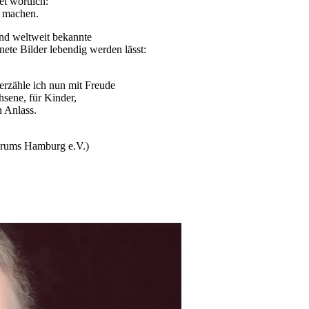
et wörtlich:
ch machen.
 und weltweit bekannte
nete Bilder lebendig werden lässt:
 erzähle ich nun mit Freude
hsene, für Kinder,
n Anlass.
orums Hamburg e.V.)