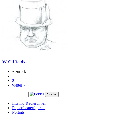
W C Fields
« zurück
1
2
weiter »
Intaglio-Radierungen
Papiertheaterfiguren
Porträts