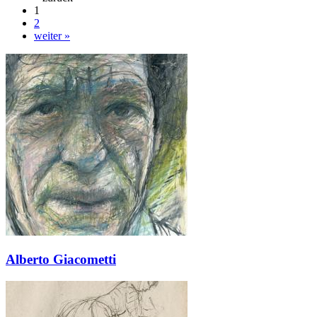
1
2
weiter »
Alberto Giacometti