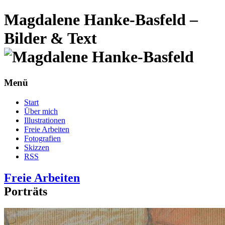
Magdalene Hanke-Basfeld –
Bilder & Text
Menü
Start
Über mich
Illustrationen
Freie Arbeiten
Fotografien
Skizzen
RSS
Freie Arbeiten
Porträts